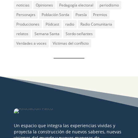
noticias
Opiniones
Pedagogía electoral
periodismo
Personajes
Población Sorda
Poesía
Premios
Producciones
Pódcast
radio
Radio Comunitaria
relatos
Semana Santa
Sordo-señantes
Verdades a voces
Víctimas del conflicto
Un espacio que integra las experiencias vividas y
proyecta la construcción de nuevos saberes, nuevas
visiones del mundo y nuevas maneras de