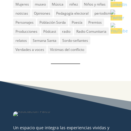
Mujeres
museo
Música
niñez
Niños y niñas
noticias
Opiniones
Pedagogía electoral
periodismo
Personajes
Población Sorda
Poesía
Premios
Producciones
Pódcast
radio
Radio Comunitaria
relatos
Semana Santa
Sordo-señantes
Verdades a voces
Víctimas del conflicto
Un espacio que integra las experiencias vividas y