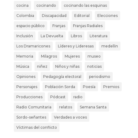
cocina
cocinando
cocinando las esquinas
Colombia
Discapacidad
Editorial
Elecciones
espacio público
Franjas
Franjas Radiales
Inclusión
La Devuelta
Libros
Literatura
Los Dramaricones
Líderes y Lideresas
medellin
Memoria
Milagros
Mujeres
museo
Música
niñez
Niños y niñas
noticias
Opiniones
Pedagogía electoral
periodismo
Personajes
Población Sorda
Poesía
Premios
Producciones
Pódcast
radio
Radio Comunitaria
relatos
Semana Santa
Sordo-señantes
Verdades a voces
Víctimas del conflicto