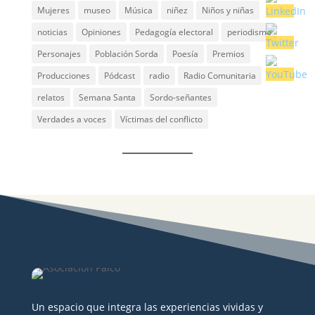
Mujeres
museo
Música
niñez
Niños y niñas
noticias
Opiniones
Pedagogía electoral
periodismo
Personajes
Población Sorda
Poesía
Premios
Producciones
Pódcast
radio
Radio Comunitaria
relatos
Semana Santa
Sordo-señantes
Verdades a voces
Víctimas del conflicto
Un espacio que integra las experiencias vividas y