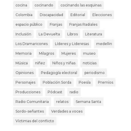
cocina
cocinando
cocinando las esquinas
Colombia
Discapacidad
Editorial
Elecciones
espacio público
Franjas
Franjas Radiales
Inclusión
La Devuelta
Libros
Literatura
Los Dramaricones
Líderes y Lideresas
medellin
Memoria
Milagros
Mujeres
museo
Música
niñez
Niños y niñas
noticias
Opiniones
Pedagogía electoral
periodismo
Personajes
Población Sorda
Poesía
Premios
Producciones
Pódcast
radio
Radio Comunitaria
relatos
Semana Santa
Sordo-señantes
Verdades a voces
Víctimas del conflicto