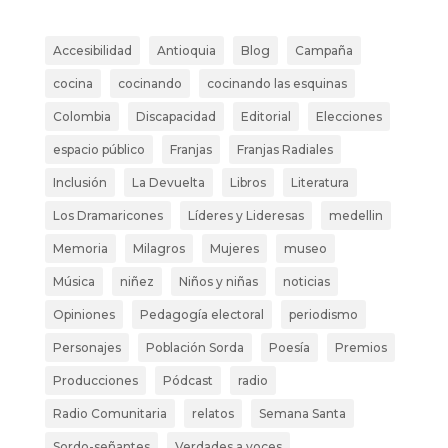
Accesibilidad
Antioquia
Blog
Campaña
cocina
cocinando
cocinando las esquinas
Colombia
Discapacidad
Editorial
Elecciones
espacio público
Franjas
Franjas Radiales
Inclusión
La Devuelta
Libros
Literatura
Los Dramaricones
Líderes y Lideresas
medellin
Memoria
Milagros
Mujeres
museo
Música
niñez
Niños y niñas
noticias
Opiniones
Pedagogía electoral
periodismo
Personajes
Población Sorda
Poesía
Premios
Producciones
Pódcast
radio
Radio Comunitaria
relatos
Semana Santa
Sordo-señantes
Verdades a voces