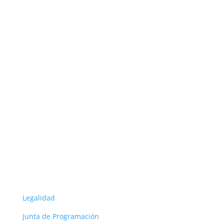
públicas y privadas.
Seguir
Seguir
Seguir
Seguir
Seguir
ORG
Legalidad
Junta de Programación