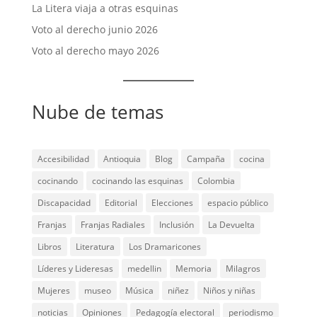
La Litera viaja a otras esquinas
Voto al derecho junio 2026
Voto al derecho mayo 2026
Nube de temas
Accesibilidad
Antioquia
Blog
Campaña
cocina
cocinando
cocinando las esquinas
Colombia
Discapacidad
Editorial
Elecciones
espacio público
Franjas
Franjas Radiales
Inclusión
La Devuelta
Libros
Literatura
Los Dramaricones
Líderes y Lideresas
medellin
Memoria
Milagros
Mujeres
museo
Música
niñez
Niños y niñas
noticias
Opiniones
Pedagogía electoral
periodismo