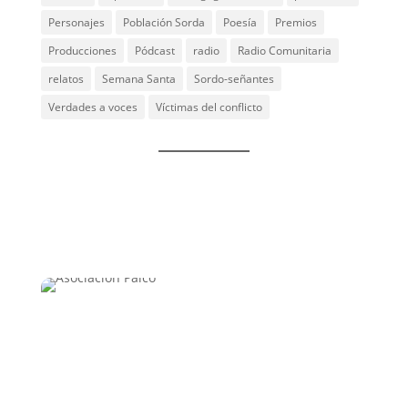
Personajes
Población Sorda
Poesía
Premios
Producciones
Pódcast
radio
Radio Comunitaria
relatos
Semana Santa
Sordo-señantes
Verdades a voces
Víctimas del conflicto
Un espacio que integra las experiencias vividas y
proyecta la construcción de nuevos saberes, nuevas
visiones del mundo y nuevas maneras de
relacionarse con las comunidades, las instituciones