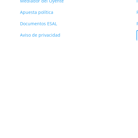
Mediador del Oyente
Apuesta política
Documentos ESAL
Aviso de privacidad
 Prado, Medellín – Colombia | Cel: 3053051745