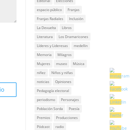
Editorial
Elecciones
espacio público
Franjas
Franjas Radiales
Inclusión
La Devuelta
Libros
Literatura
Los Dramaricones
Líderes y Lideresas
medellin
Memoria
Milagros
Mujeres
museo
Música
niñez
Niños y niñas
noticias
Opiniones
Pedagogía electoral
periodismo
Personajes
Población Sorda
Poesía
Premios
Producciones
Pódcast
radio