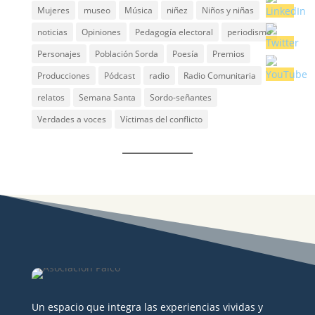
Mujeres
museo
Música
niñez
Niños y niñas
noticias
Opiniones
Pedagogía electoral
periodismo
Personajes
Población Sorda
Poesía
Premios
Producciones
Pódcast
radio
Radio Comunitaria
relatos
Semana Santa
Sordo-señantes
Verdades a voces
Víctimas del conflicto
Un espacio que integra las experiencias vividas y