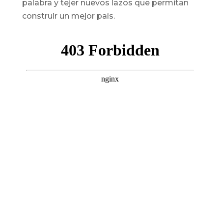
palabra y tejer nuevos lazos que permitan
construir un mejor país.
Este vía crucis nos cuenta un poco de los
innumerables momentos de sufrimiento y
llanto, estaciones de duelo, que nos han