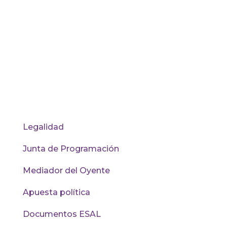
nuevos saberes, nuevas visiones del mundo
y nuevas maneras de relacionarse con las
comunidades, las instituciones públicas y
privadas.
ORG
Legalidad
Junta de Programación
Mediador del Oyente
Apuesta política
Documentos ESAL