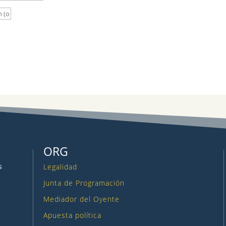
ORG
s
Legalidad
Junta de Programación
Mediador del Oyente
Apuesta política