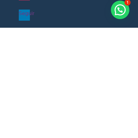
1
Seguir
ORG
Legalidad
Junta de Programación
Mediador del Oyente
Apuesta política
Documentos ESAL
Aviso de privacidad
Recursos
Banco de voces
Curso Audition