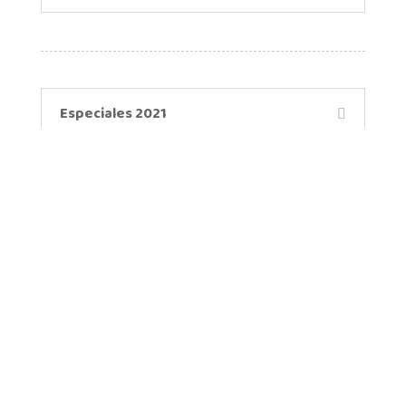
Especiales 2021
La Perra - Pilar Quintana
Crónicas y ensayos 2020
Crónicas de Medellín 2020