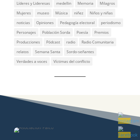
Líderes y Lideresas
medellin
Memoria
Milagros
Mujeres
museo
Música
niñez
Niños y niñas
noticias
Opiniones
Pedagogía electoral
periodismo
Personajes
Población Sorda
Poesía
Premios
Producciones
Pódcast
radio
Radio Comunitaria
relatos
Semana Santa
Sordo-señantes
Verdades a voces
Víctimas del conflicto