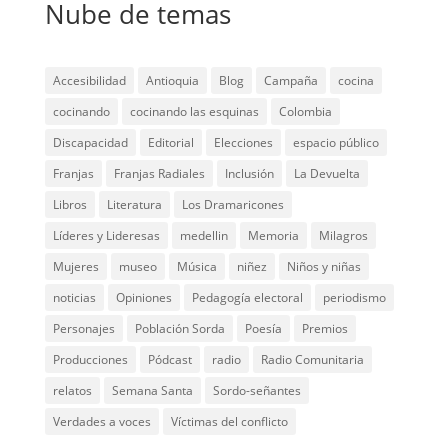
Nube de temas
Accesibilidad
Antioquia
Blog
Campaña
cocina
cocinando
cocinando las esquinas
Colombia
Discapacidad
Editorial
Elecciones
espacio público
Franjas
Franjas Radiales
Inclusión
La Devuelta
Libros
Literatura
Los Dramaricones
Líderes y Lideresas
medellin
Memoria
Milagros
Mujeres
museo
Música
niñez
Niños y niñas
noticias
Opiniones
Pedagogía electoral
periodismo
Personajes
Población Sorda
Poesía
Premios
Producciones
Pódcast
radio
Radio Comunitaria
relatos
Semana Santa
Sordo-señantes
Verdades a voces
Víctimas del conflicto