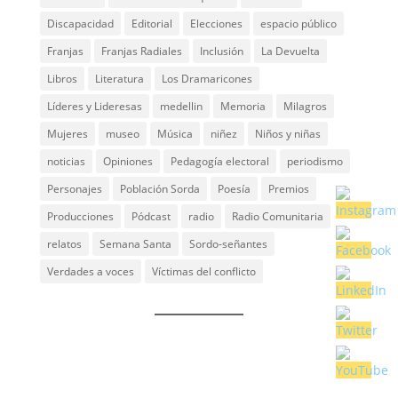
Discapacidad
Editorial
Elecciones
espacio público
Franjas
Franjas Radiales
Inclusión
La Devuelta
Libros
Literatura
Los Dramaricones
Líderes y Lideresas
medellin
Memoria
Milagros
Mujeres
museo
Música
niñez
Niños y niñas
noticias
Opiniones
Pedagogía electoral
periodismo
Personajes
Población Sorda
Poesía
Premios
Producciones
Pódcast
radio
Radio Comunitaria
relatos
Semana Santa
Sordo-señantes
Verdades a voces
Víctimas del conflicto