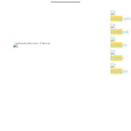
Un espacio que integra las experiencias vividas y
proyecta la construcción de nuevos saberes, nuevas
visiones del mundo y nuevas maneras de
relacionarse con las comunidades, las instituciones
públicas y privadas.
Seguir
Seguir