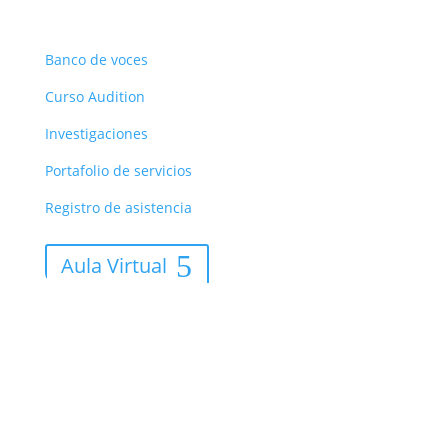
Recursos
Banco de voces
Curso Audition
Investigaciones
Portafolio de servicios
Registro de asistencia
Aula Virtual
Asociación Palco: Carrera 50C # 65-33 – Barrio Prado,
Medellín – Colombia | Cel: 3053051745