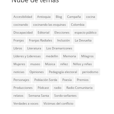
Accesibilidad
Antioquia
Blog
Campaña
cocina
cocinando
cocinando las esquinas
Colombia
Discapacidad
Editorial
Elecciones
espacio público
Franjas
Franjas Radiales
Inclusión
La Devuelta
Libros
Literatura
Los Dramaricones
Líderes y Lideresas
medellin
Memoria
Milagros
Mujeres
museo
Música
niñez
Niños y niñas
noticias
Opiniones
Pedagogía electoral
periodismo
Personajes
Población Sorda
Poesía
Premios
Producciones
Pódcast
radio
Radio Comunitaria
relatos
Semana Santa
Sordo-señantes
Verdades a voces
Víctimas del conflicto