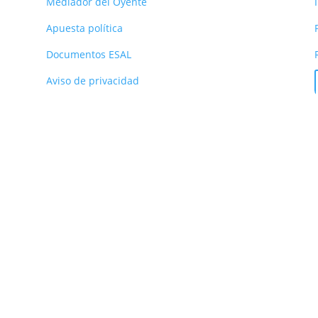
Mediador del Oyente
Apuesta política
Documentos ESAL
Aviso de privacidad
 Prado, Medellín – Colombia | Cel: 3053051745