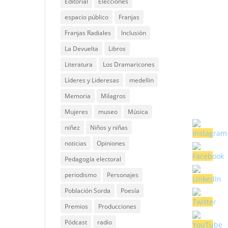
Editorial
Elecciones
espacio público
Franjas
Franjas Radiales
Inclusión
La Devuelta
Libros
Literatura
Los Dramaricones
Líderes y Lideresas
medellin
Memoria
Milagros
Mujeres
museo
Música
niñez
Niños y niñas
noticias
Opiniones
Pedagogía electoral
periodismo
Personajes
Población Sorda
Poesía
Premios
Producciones
Pódcast
radio