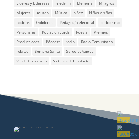
Líderes y Lideresas
medellin
Memoria
Milagros
Mujeres
museo
Música
niñez
Niños y niñas
noticias
Opiniones
Pedagogía electoral
periodismo
Personajes
Población Sorda
Poesía
Premios
Producciones
Pódcast
radio
Radio Comunitaria
relatos
Semana Santa
Sordo-señantes
Verdades a voces
Víctimas del conflicto