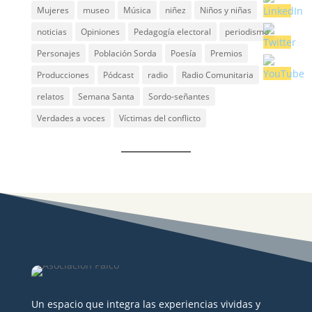
Mujeres
museo
Música
niñez
Niños y niñas
noticias
Opiniones
Pedagogía electoral
periodismo
Personajes
Población Sorda
Poesía
Premios
Producciones
Pódcast
radio
Radio Comunitaria
relatos
Semana Santa
Sordo-señantes
Verdades a voces
Víctimas del conflicto
Un espacio que integra las experiencias vividas y