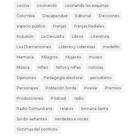
cocina
cocinando
cocinando las esquinas
Colombia
Discapacidad
Editorial
Elecciones
espacio público
Franjas
Franjas Radiales
Inclusión
La Devuelta
Libros
Literatura
Los Dramaricones
Líderes y Lideresas
medellin
Memoria
Milagros
Mujeres
museo
Música
niñez
Niños y niñas
noticias
Opiniones
Pedagogía electoral
periodismo
Personajes
Población Sorda
Poesía
Premios
Producciones
Pódcast
radio
Radio Comunitaria
relatos
Semana Santa
Sordo-señantes
Verdades a voces
Víctimas del conflicto