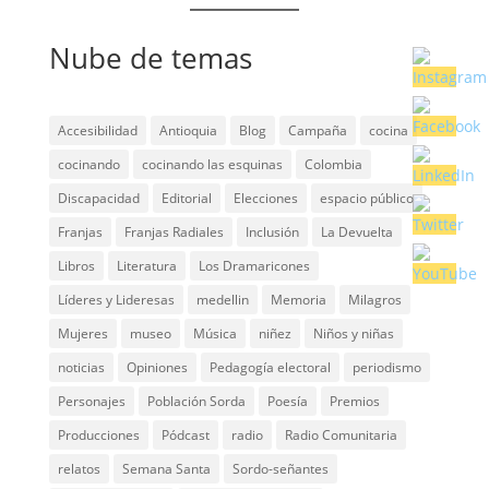
Nube de temas
Accesibilidad
Antioquia
Blog
Campaña
cocina
cocinando
cocinando las esquinas
Colombia
Discapacidad
Editorial
Elecciones
espacio público
Franjas
Franjas Radiales
Inclusión
La Devuelta
Libros
Literatura
Los Dramaricones
Líderes y Lideresas
medellin
Memoria
Milagros
Mujeres
museo
Música
niñez
Niños y niñas
noticias
Opiniones
Pedagogía electoral
periodismo
Personajes
Población Sorda
Poesía
Premios
Producciones
Pódcast
radio
Radio Comunitaria
relatos
Semana Santa
Sordo-señantes