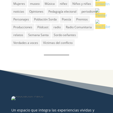
Mujeres
museo
Música
niñez
Niños y niñas
noticias
Opiniones
Pedagogía electoral
periodismo
Personajes
Población Sorda
Poesía
Premios
Producciones
Pódcast
radio
Radio Comunitaria
relatos
Semana Santa
Sordo-señantes
Verdades a voces
Víctimas del conflicto
Un espacio que integra las experiencias vividas y