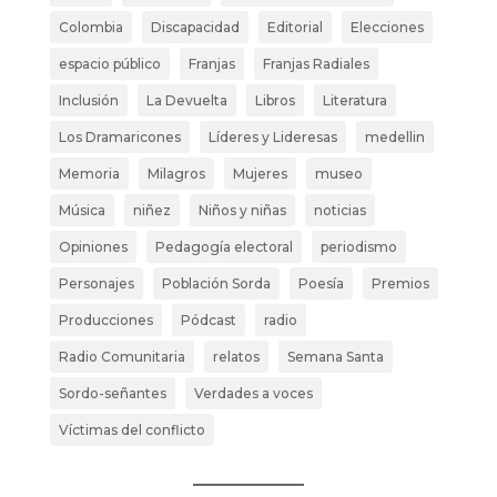
Colombia
Discapacidad
Editorial
Elecciones
espacio público
Franjas
Franjas Radiales
Inclusión
La Devuelta
Libros
Literatura
Los Dramaricones
Líderes y Lideresas
medellin
Memoria
Milagros
Mujeres
museo
Música
niñez
Niños y niñas
noticias
Opiniones
Pedagogía electoral
periodismo
Personajes
Población Sorda
Poesía
Premios
Producciones
Pódcast
radio
Radio Comunitaria
relatos
Semana Santa
Sordo-señantes
Verdades a voces
Víctimas del conflicto