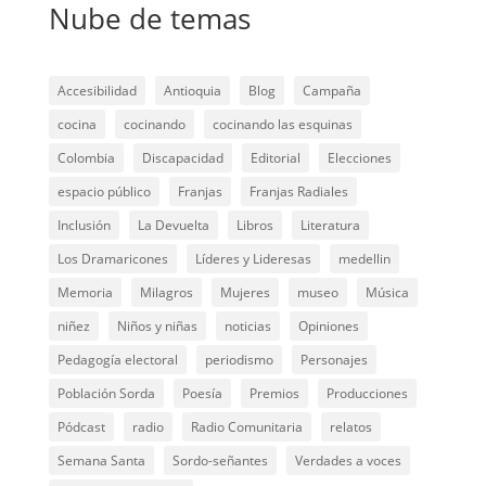
Nube de temas
Accesibilidad
Antioquia
Blog
Campaña
cocina
cocinando
cocinando las esquinas
Colombia
Discapacidad
Editorial
Elecciones
espacio público
Franjas
Franjas Radiales
Inclusión
La Devuelta
Libros
Literatura
Los Dramaricones
Líderes y Lideresas
medellin
Memoria
Milagros
Mujeres
museo
Música
niñez
Niños y niñas
noticias
Opiniones
Pedagogía electoral
periodismo
Personajes
Población Sorda
Poesía
Premios
Producciones
Pódcast
radio
Radio Comunitaria
relatos
Semana Santa
Sordo-señantes
Verdades a voces