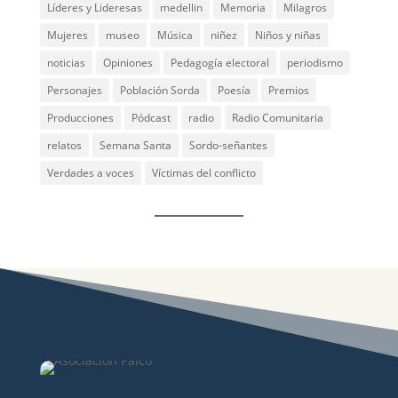
Líderes y Lideresas
medellin
Memoria
Milagros
Mujeres
museo
Música
niñez
Niños y niñas
noticias
Opiniones
Pedagogía electoral
periodismo
Personajes
Población Sorda
Poesía
Premios
Producciones
Pódcast
radio
Radio Comunitaria
relatos
Semana Santa
Sordo-señantes
Verdades a voces
Víctimas del conflicto