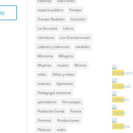
Editorial
Elecciones
espacio público
Franjas
Franjas Radiales
Inclusión
La Devuelta
Libros
Literatura
Los Dramaricones
Líderes y Lideresas
medellin
Memoria
Milagros
Mujeres
museo
Música
niñez
Niños y niñas
noticias
Opiniones
Pedagogía electoral
periodismo
Personajes
Población Sorda
Poesía
Premios
Producciones
Pódcast
radio