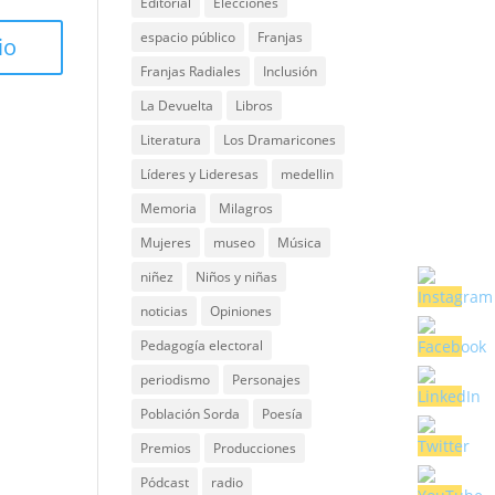
Editorial
Elecciones
espacio público
Franjas
Franjas Radiales
Inclusión
La Devuelta
Libros
Literatura
Los Dramaricones
Líderes y Lideresas
medellin
Memoria
Milagros
Mujeres
museo
Música
niñez
Niños y niñas
noticias
Opiniones
Pedagogía electoral
periodismo
Personajes
Población Sorda
Poesía
Premios
Producciones
Pódcast
radio