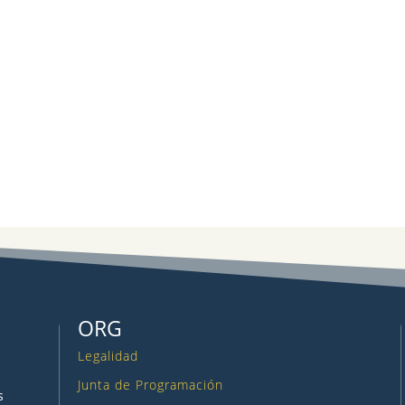
ORG
Legalidad
Junta de Programación
s