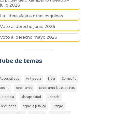
El poder de organizar lo nuestro –
julio 2026
La Litera viaja a otras esquinas
Voto al derecho junio 2026
Voto al derecho mayo 2026
Nube de temas
Accesibilidad
Antioquia
Blog
Campaña
cocina
cocinando
cocinando las esquinas
Colombia
Discapacidad
Editorial
Elecciones
espacio público
Franjas