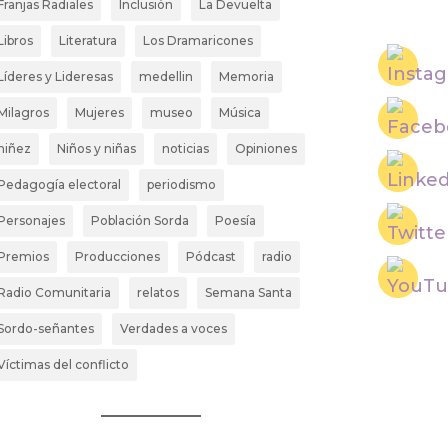
Franjas Radiales
Inclusión
La Devuelta
Libros
Literatura
Los Dramaricones
Líderes y Lideresas
medellin
Memoria
Milagros
Mujeres
museo
Música
niñez
Niños y niñas
noticias
Opiniones
Pedagogía electoral
periodismo
Personajes
Población Sorda
Poesía
Premios
Producciones
Pódcast
radio
Radio Comunitaria
relatos
Semana Santa
Sordo-señantes
Verdades a voces
Víctimas del conflicto