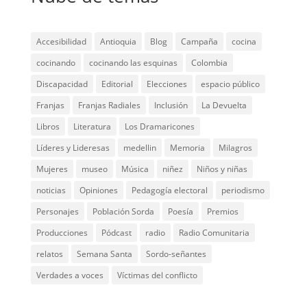
Accesibilidad
Antioquia
Blog
Campaña
cocina
cocinando
cocinando las esquinas
Colombia
Discapacidad
Editorial
Elecciones
espacio público
Franjas
Franjas Radiales
Inclusión
La Devuelta
Libros
Literatura
Los Dramaricones
Líderes y Lideresas
medellin
Memoria
Milagros
Mujeres
museo
Música
niñez
Niños y niñas
noticias
Opiniones
Pedagogía electoral
periodismo
Personajes
Población Sorda
Poesía
Premios
Producciones
Pódcast
radio
Radio Comunitaria
relatos
Semana Santa
Sordo-señantes
Verdades a voces
Víctimas del conflicto