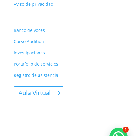
Aviso de privacidad
Recursos
Banco de voces
Curso Audition
Investigaciones
Portafolio de servicios
Registro de asistencia
Aula Virtual
Asociación Palco: Carrera 50C # 65-33 – Barrio Prado,
Medellín – Colombia | Cel: 3053051745
1