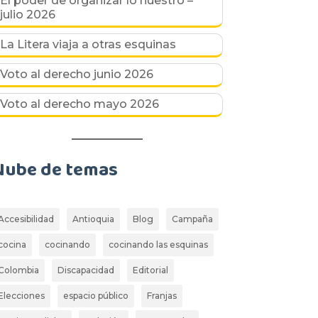
El poder de organizar lo nuestro –
julio 2026
La Litera viaja a otras esquinas
Voto al derecho junio 2026
Voto al derecho mayo 2026
Nube de temas
Accesibilidad
Antioquia
Blog
Campaña
cocina
cocinando
cocinando las esquinas
Colombia
Discapacidad
Editorial
Elecciones
espacio público
Franjas