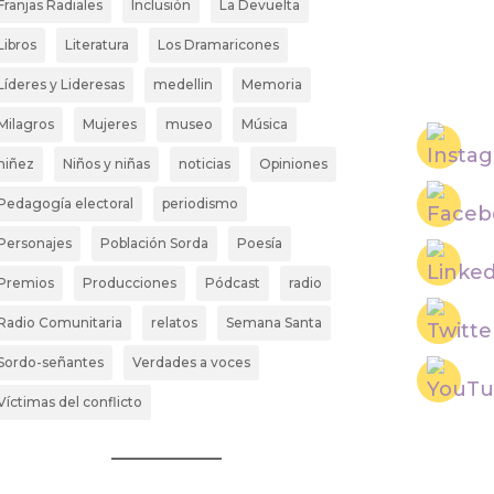
Franjas Radiales
Inclusión
La Devuelta
Libros
Literatura
Los Dramaricones
Líderes y Lideresas
medellin
Memoria
Milagros
Mujeres
museo
Música
niñez
Niños y niñas
noticias
Opiniones
Pedagogía electoral
periodismo
Personajes
Población Sorda
Poesía
Premios
Producciones
Pódcast
radio
Radio Comunitaria
relatos
Semana Santa
Sordo-señantes
Verdades a voces
Víctimas del conflicto