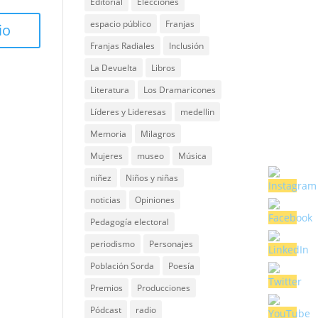
Editorial
Elecciones
espacio público
Franjas
Franjas Radiales
Inclusión
La Devuelta
Libros
Literatura
Los Dramaricones
Líderes y Lideresas
medellin
Memoria
Milagros
Mujeres
museo
Música
niñez
Niños y niñas
noticias
Opiniones
Pedagogía electoral
periodismo
Personajes
Población Sorda
Poesía
Premios
Producciones
Pódcast
radio