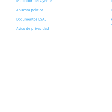
Mediador del Oyente
Apuesta política
Documentos ESAL
Aviso de privacidad
 Prado, Medellín – Colombia | Cel: 3053051745