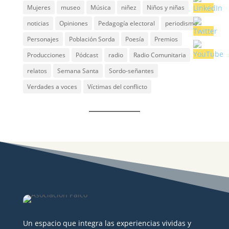
Mujeres
museo
Música
niñez
Niños y niñas
noticias
Opiniones
Pedagogía electoral
periodismo
Personajes
Población Sorda
Poesía
Premios
Producciones
Pódcast
radio
Radio Comunitaria
relatos
Semana Santa
Sordo-señantes
Verdades a voces
Víctimas del conflicto
Un espacio que integra las experiencias vividas y