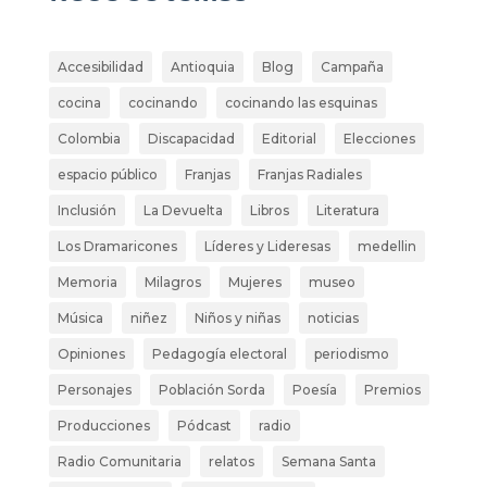
Accesibilidad
Antioquia
Blog
Campaña
cocina
cocinando
cocinando las esquinas
Colombia
Discapacidad
Editorial
Elecciones
espacio público
Franjas
Franjas Radiales
Inclusión
La Devuelta
Libros
Literatura
Los Dramaricones
Líderes y Lideresas
medellin
Memoria
Milagros
Mujeres
museo
Música
niñez
Niños y niñas
noticias
Opiniones
Pedagogía electoral
periodismo
Personajes
Población Sorda
Poesía
Premios
Producciones
Pódcast
radio
Radio Comunitaria
relatos
Semana Santa