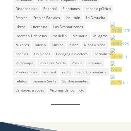
Discapacidad
Editorial
Elecciones
espacio público
Franjas
Franjas Radiales
Inclusión
La Devuelta
Libros
Literatura
Los Dramaricones
Líderes y Lideresas
medellin
Memoria
Milagros
Mujeres
museo
Música
niñez
Niños y niñas
noticias
Opiniones
Pedagogía electoral
periodismo
Personajes
Población Sorda
Poesía
Premios
Producciones
Pódcast
radio
Radio Comunitaria
relatos
Semana Santa
Sordo-señantes
Verdades a voces
Víctimas del conflicto