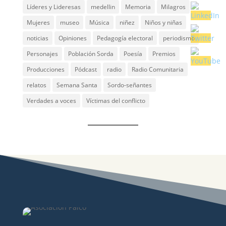
Líderes y Lideresas
medellin
Memoria
Milagros
Mujeres
museo
Música
niñez
Niños y niñas
noticias
Opiniones
Pedagogía electoral
periodismo
Personajes
Población Sorda
Poesía
Premios
Producciones
Pódcast
radio
Radio Comunitaria
relatos
Semana Santa
Sordo-señantes
Verdades a voces
Víctimas del conflicto