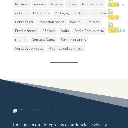
Mujeres
museo
Música
niñez
Niños y niñas
noticias
Opiniones
Pedagogía electoral
periodismo
Personajes
Población Sorda
Poesía
Premios
Producciones
Pódcast
radio
Radio Comunitaria
relatos
Semana Santa
Sordo-señantes
Verdades a voces
Víctimas del conflicto
Un espacio que integra las experiencias vividas y