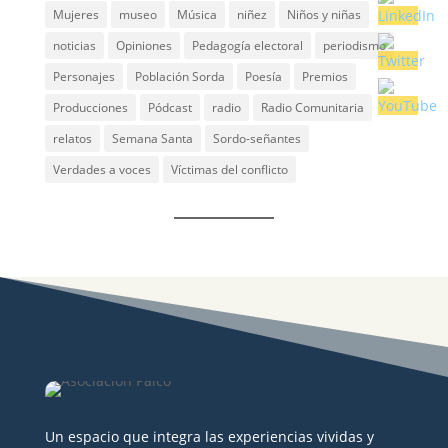
Mujeres
museo
Música
niñez
Niños y niñas
noticias
Opiniones
Pedagogía electoral
periodismo
Personajes
Población Sorda
Poesía
Premios
Producciones
Pódcast
radio
Radio Comunitaria
relatos
Semana Santa
Sordo-señantes
Verdades a voces
Víctimas del conflicto
Un espacio que integra las experiencias vividas y