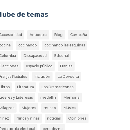
Nube de temas
Accesibilidad
Antioquia
Blog
Campaña
cocina
cocinando
cocinando las esquinas
Colombia
Discapacidad
Editorial
Elecciones
espacio público
Franjas
Franjas Radiales
Inclusión
La Devuelta
Libros
Literatura
Los Dramaricones
Líderes y Lideresas
medellin
Memoria
Milagros
Mujeres
museo
Música
niñez
Niños y niñas
noticias
Opiniones
Pedagogía electoral
periodismo