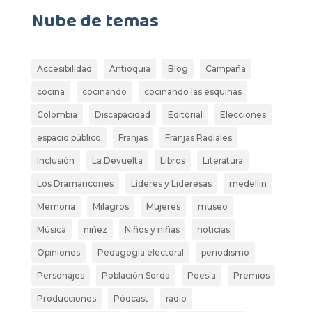
Nube de temas
Accesibilidad
Antioquia
Blog
Campaña
cocina
cocinando
cocinando las esquinas
Colombia
Discapacidad
Editorial
Elecciones
espacio público
Franjas
Franjas Radiales
Inclusión
La Devuelta
Libros
Literatura
Los Dramaricones
Líderes y Lideresas
medellin
Memoria
Milagros
Mujeres
museo
Música
niñez
Niños y niñas
noticias
Opiniones
Pedagogía electoral
periodismo
Personajes
Población Sorda
Poesía
Premios
Producciones
Pódcast
radio