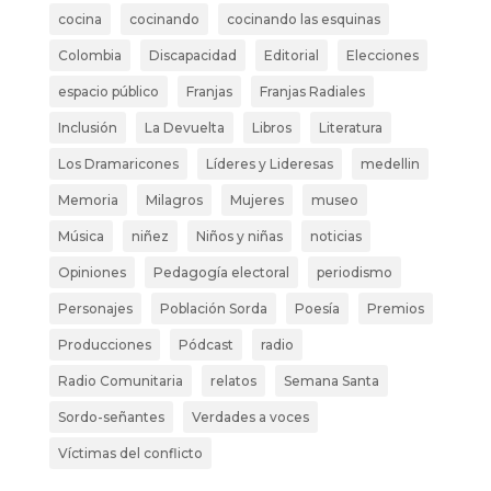
cocina
cocinando
cocinando las esquinas
Colombia
Discapacidad
Editorial
Elecciones
espacio público
Franjas
Franjas Radiales
Inclusión
La Devuelta
Libros
Literatura
Los Dramaricones
Líderes y Lideresas
medellin
Memoria
Milagros
Mujeres
museo
Música
niñez
Niños y niñas
noticias
Opiniones
Pedagogía electoral
periodismo
Personajes
Población Sorda
Poesía
Premios
Producciones
Pódcast
radio
Radio Comunitaria
relatos
Semana Santa
Sordo-señantes
Verdades a voces
Víctimas del conflicto