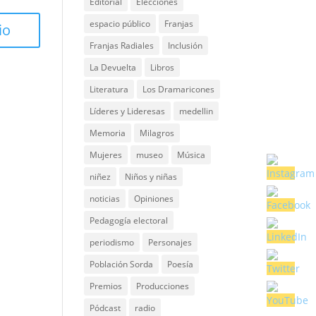
Editorial
Elecciones
espacio público
Franjas
Franjas Radiales
Inclusión
La Devuelta
Libros
Literatura
Los Dramaricones
Líderes y Lideresas
medellin
Memoria
Milagros
Mujeres
museo
Música
niñez
Niños y niñas
noticias
Opiniones
Pedagogía electoral
periodismo
Personajes
Población Sorda
Poesía
Premios
Producciones
Pódcast
radio