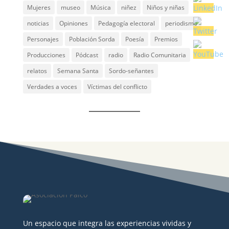
Mujeres
museo
Música
niñez
Niños y niñas
noticias
Opiniones
Pedagogía electoral
periodismo
Personajes
Población Sorda
Poesía
Premios
Producciones
Pódcast
radio
Radio Comunitaria
relatos
Semana Santa
Sordo-señantes
Verdades a voces
Víctimas del conflicto
Un espacio que integra las experiencias vividas y