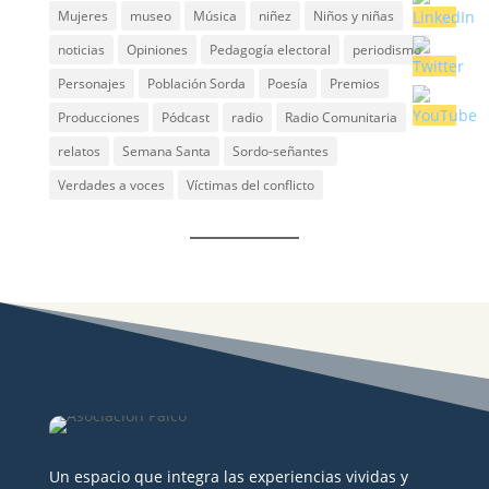
Mujeres
museo
Música
niñez
Niños y niñas
noticias
Opiniones
Pedagogía electoral
periodismo
Personajes
Población Sorda
Poesía
Premios
Producciones
Pódcast
radio
Radio Comunitaria
relatos
Semana Santa
Sordo-señantes
Verdades a voces
Víctimas del conflicto
Un espacio que integra las experiencias vividas y