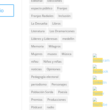
Editorial
Elecciones
espacio público
Franjas
Franjas Radiales
Inclusión
La Devuelta
Libros
Literatura
Los Dramaricones
Líderes y Lideresas
medellin
Memoria
Milagros
Mujeres
museo
Música
niñez
Niños y niñas
noticias
Opiniones
Pedagogía electoral
periodismo
Personajes
Población Sorda
Poesía
Premios
Producciones
Pódcast
radio