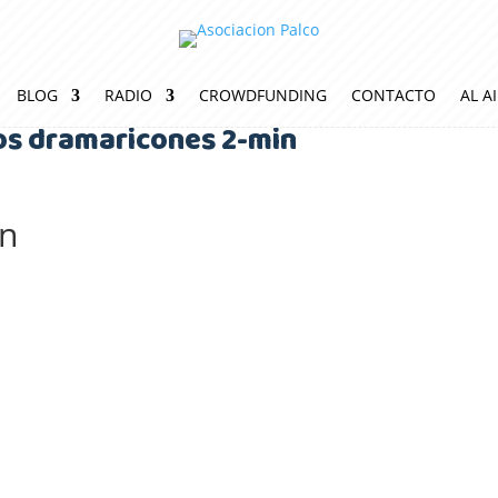
BLOG
RADIO
CROWDFUNDING
CONTACTO
AL A
os dramaricones 2-min
in