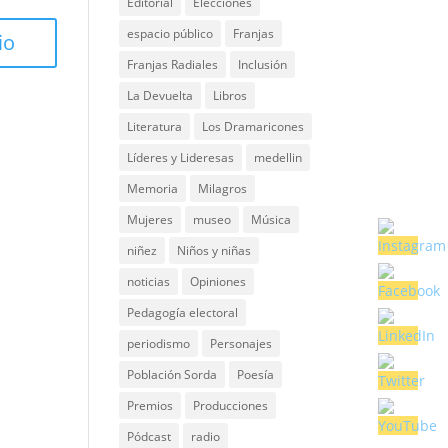
Editorial
Elecciones
espacio público
Franjas
Franjas Radiales
Inclusión
La Devuelta
Libros
Literatura
Los Dramaricones
Líderes y Lideresas
medellin
Memoria
Milagros
Mujeres
museo
Música
niñez
Niños y niñas
noticias
Opiniones
Pedagogía electoral
periodismo
Personajes
Población Sorda
Poesía
Premios
Producciones
Pódcast
radio