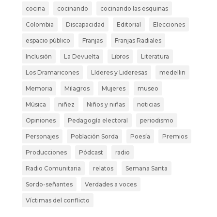
cocina
cocinando
cocinando las esquinas
Colombia
Discapacidad
Editorial
Elecciones
espacio público
Franjas
Franjas Radiales
Inclusión
La Devuelta
Libros
Literatura
Los Dramaricones
Líderes y Lideresas
medellin
Memoria
Milagros
Mujeres
museo
Música
niñez
Niños y niñas
noticias
Opiniones
Pedagogía electoral
periodismo
Personajes
Población Sorda
Poesía
Premios
Producciones
Pódcast
radio
Radio Comunitaria
relatos
Semana Santa
Sordo-señantes
Verdades a voces
Víctimas del conflicto