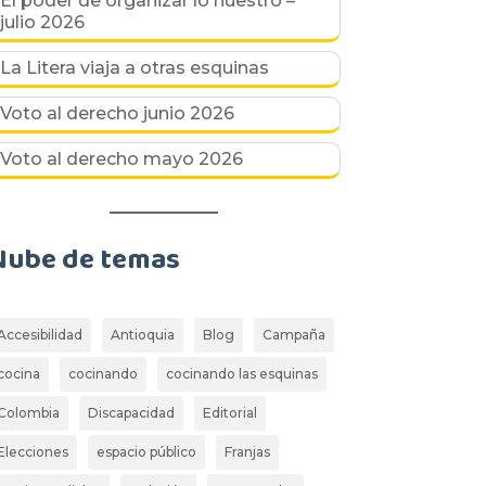
El poder de organizar lo nuestro –
julio 2026
La Litera viaja a otras esquinas
Voto al derecho junio 2026
Voto al derecho mayo 2026
Nube de temas
Accesibilidad
Antioquia
Blog
Campaña
cocina
cocinando
cocinando las esquinas
Colombia
Discapacidad
Editorial
Elecciones
espacio público
Franjas