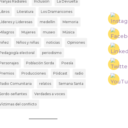
Franjas Radiales
Inclusión
La Devuelta
Libros
Literatura
Los Dramaricones
Líderes y Lideresas
medellin
Memoria
Milagros
Mujeres
museo
Música
niñez
Niños y niñas
noticias
Opiniones
Pedagogía electoral
periodismo
Personajes
Población Sorda
Poesía
Premios
Producciones
Pódcast
radio
Radio Comunitaria
relatos
Semana Santa
Sordo-señantes
Verdades a voces
Víctimas del conflicto