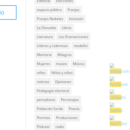
Editorial
Elecciones
espacio público
Franjas
Franjas Radiales
Inclusión
La Devuelta
Libros
Literatura
Los Dramaricones
Líderes y Lideresas
medellin
Memoria
Milagros
Mujeres
museo
Música
niñez
Niños y niñas
noticias
Opiniones
Pedagogía electoral
periodismo
Personajes
Población Sorda
Poesía
Premios
Producciones
Pódcast
radio